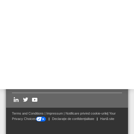
by this fact.
Privacy Policy of Honeywell
General Terms and Conditions of Honeywell
Contact us or the respective local office for any questions
Follow us on:
Terms and Conditions
|
Impressum
|
Notificare privind cookie-urile
|
Your
Privacy Choices
Declarație de confidențialitate
Hartă site