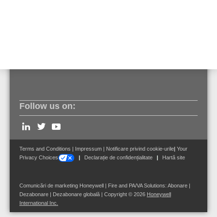
software pentru sisteme de automatizare şi control. Grupul
Honeywell UOP are un centru de proiectare şi operaţional în Kuala
Lumpur, Malaezia pentru clienţii cu activităţi în domeniul petrolier şi
al gazelor naturale din Asia de Sud-Est..
Follow us on:
Terms and Conditions
|
Impressum
|
Notificare privind cookie-urile
|
Your
Privacy Choices
Declarație de confidențialitate
Hartă site
Comunicări de marketing Honeywell | Fire and PA/VA Solutions:
Abonare
|
Dezabonare
|
Dezabonare globală
| Copyright © 2026
Honeywell
International Inc.