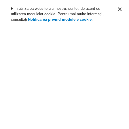
Aplicaţii
Prin utilizarea website-ului nostru, sunteți de acord cu
Service
utilizarea modulelor cookie. Pentru mai multe informații,
consultați
Notificarea privind modulele cookie
.
Despre noi
Autentificare
Înregistrare
Ajutor Autentificare
Ştiri
Contactaţi-ne
Nivel global
Meniu
Search
Home
Despre noi
Prezenţă globală
Despre noi
Despre Honeywell Life Safety Austria
Despre Honeywell
Codul de etică în afaceri
Prezenţă globală