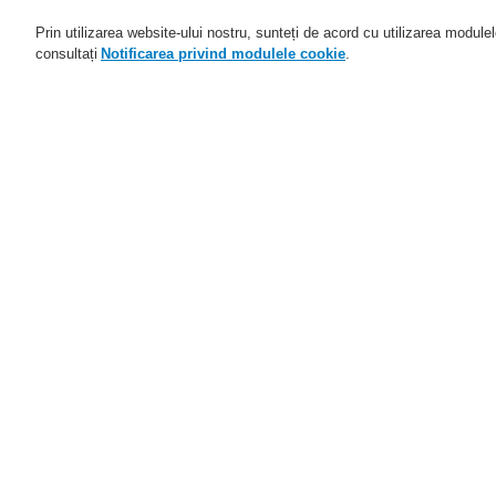
Prin utilizarea website-ului nostru, sunteți de acord cu utilizarea module
consultați
Notificarea privind modulele cookie
.
Domenii de activitate
Aplicaţii
Home
Despre noi
Istoric
I
Despre noi
Despre Honeywell Life Safety
Pr
Austria
Despre Honeywell
1
Codul de etică în afaceri
1
1
Prezenţă globală