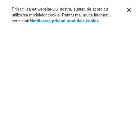
Aplicaţii
Prin utilizarea website-ului nostru, sunteți de acord cu
Service
utilizarea modulelor cookie. Pentru mai multe informații,
consultați
Notificarea privind modulele cookie
.
Despre noi
Autentificare
Înregistrare
Ajutor Autentificare
Ştiri
Contactaţi-ne
Nivel global
Meniu
Search
Home
Aplicaţii
Cultural
Aplicaţii
Studii de caz
Clădiri publice
Comercial
Cultural