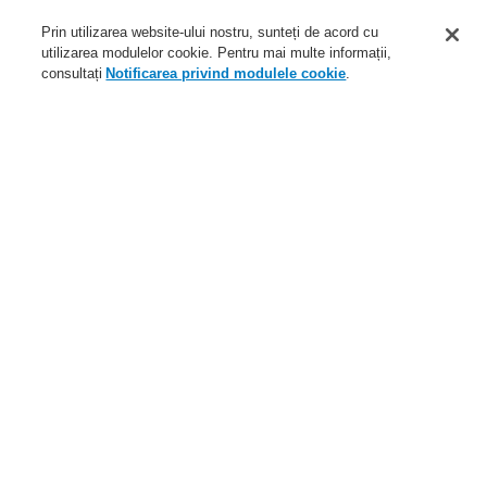
Aplicaţii
Prin utilizarea website-ului nostru, sunteți de acord cu
Service
utilizarea modulelor cookie. Pentru mai multe informații,
consultați
Notificarea privind modulele cookie
.
Despre noi
Autentificare
Înregistrare
Ajutor Autentificare
Ştiri
Contactaţi-ne
Nivel global
Meniu
Search
Home
Despre noi
Cariere
Despre noi
Despre Honeywell Life Safety Austria
Despre Honeywell
Codul de etică în afaceri
Prezenţă globală