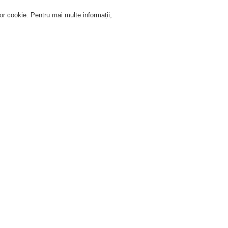
lor cookie. Pentru mai multe informații,
Autentificare
Înregistrare
Ajutor Autentificare
Service
Despre noi
Ştiri