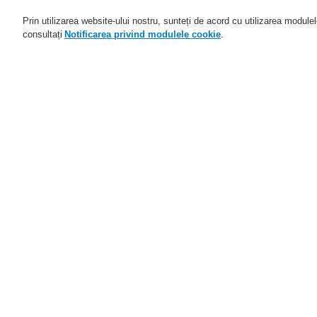
Prin utilizarea website-ului nostru, sunteți de acord cu utilizarea module
consultați
Notificarea privind modulele cookie
.
Domenii de activitate
Aplicaţii
Află mai multe
Află mai multe
Află mai multe
Află mai multe
Află mai multe
Află mai multe