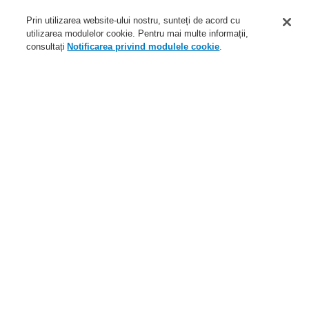
Aplicaţii
Prin utilizarea website-ului nostru, sunteți de acord cu
Service
utilizarea modulelor cookie. Pentru mai multe informații,
consultați
Notificarea privind modulele cookie
.
Despre noi
Autentificare
Înregistrare
Ajutor Autentificare
Ştiri
Contactaţi-ne
Nivel global
Meniu
Search
Home
Service
Descărcare fişiere
Honeywell
Documentaţie promoţională
Service
Programul de parteneriat catalyst
Distribuitori autorizați