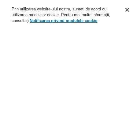
Aplicaţii
Prin utilizarea website-ului nostru, sunteți de acord cu
Service
utilizarea modulelor cookie. Pentru mai multe informații,
consultați
Notificarea privind modulele cookie
.
Despre noi
Autentificare
Înregistrare
Ajutor Autentificare
Ştiri
Contactaţi-ne
Nivel global
Meniu
Search
Home
Service
Descărcare fişiere
Honeywell
Documentaţie tehnică
Detectoare
Service
Programul de parteneriat catalyst
Distribuitori autorizați