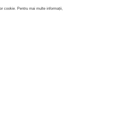
lor cookie. Pentru mai multe informații,
Autentificare
Înregistrare
Ajutor Autentificare
Service
Despre noi
Ştiri
oneywell
Documentaţie tehnică
Centrale
Centrale
ick a link below to download the document.