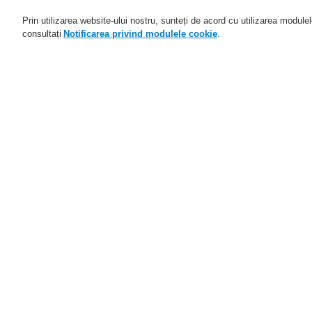
Prin utilizarea website-ului nostru, sunteți de acord cu utilizarea module
consultați
Notificarea privind modulele cookie
.
Domenii de activitate
Aplicaţii
Home
Service
Descărcare fişiere
H
Service
Programul de parteneriat
Cl
catalyst
Distribuitori autorizați
Parteneri FlexES
Training