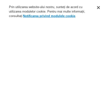
Aplicaţii
Prin utilizarea website-ului nostru, sunteți de acord cu
Service
utilizarea modulelor cookie. Pentru mai multe informații,
consultați
Notificarea privind modulele cookie
.
Despre noi
Autentificare
Înregistrare
Ajutor Autentificare
Ştiri
Contactaţi-ne
Nivel global
Meniu
Search
Home
Service
Descărcare fişiere
Sisteme de detectare şi de alarmă la incendiu
ESSER by Honeywell
Software
Service
Programul de parteneriat catalyst
Distribuitori autorizați