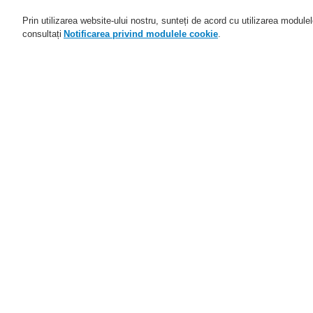
Prin utilizarea website-ului nostru, sunteți de acord cu utilizarea module
consultați
Notificarea privind modulele cookie
.
Domenii de activitate
Aplicaţii
Home
Service
Descărcare fişiere
S
Service
Programul de parteneriat
Ve
catalyst
ac
Distribuitori autorizați
Es
Parteneri FlexES
Training
E