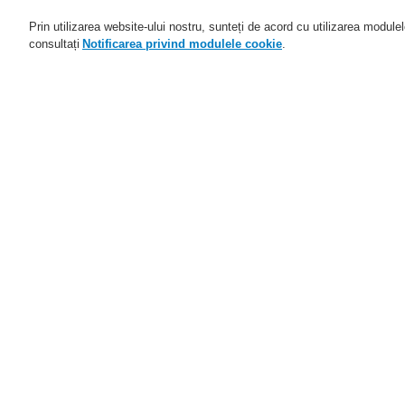
Prin utilizarea website-ului nostru, sunteți de acord cu utilizarea module
consultați
Notificarea privind modulele cookie
.
Domenii de activitate
Aplicaţii
Home
Service
Descărcare fişiere
S
Sisteme pentru uşi de protecţie la incen
Service
Programul de parteneriat
Ve
catalyst
fi
Distribuitori autorizați
Parteneri FlexES