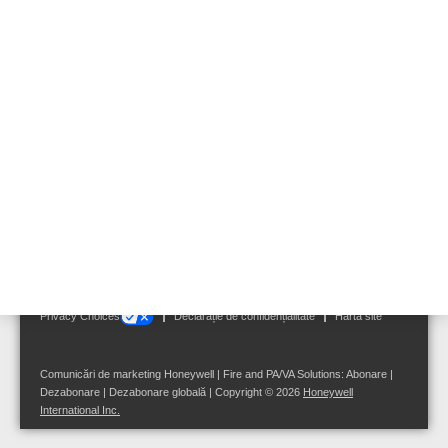
Pentru a descărca un fişier, vă rugăm să accesaţi link-ul
corespunzător.
Follow us on:
Terms and Conditions
|
Impressum
|
Notificare privind cookie-urile
|
Your
Privacy Choices
Declarație de confidențialitate
Hartă site
Comunicări de marketing Honeywell | Fire and PA/VA Solutions:
Abonare
|
Dezabonare
|
Dezabonare globală
| Copyright © 2026
Honeywell
International Inc.