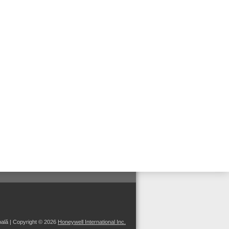
2 MB
2 MB
1 MB
1 MB
963 KB
 us on:
ală
| Copyright © 2026
Honeywell International Inc.