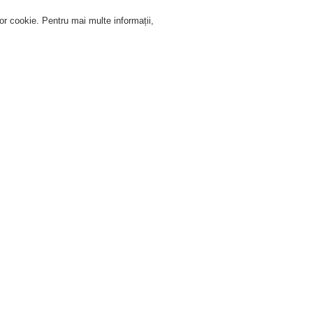
lor cookie. Pentru mai multe informații,
Autentificare
Înregistrare
Ajutor Autentificare
Service
Despre noi
Ştiri
nformaţii generale
Posters and Screensavers
Posters and Screensavers
ţi găsi mai jos informaţii cu caracter general. Pentru a descărca un fişier, vă rugăm 
Documentaţie promoţională
ip
Nume