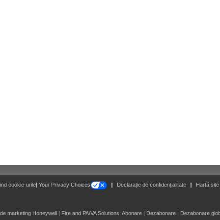
16_9_Explosion drawings_Screensaver2
16_9_Explosion drawings_Screensaver3
16_9_Explosion drawings_Screensaver4
16_9_Explosion drawings_Screensaver5
16_9_Explosion drawings_Screensaver6
Follow
vind cookie-urile
|
Your Privacy Choices
Declarație de confidențialitate
Hartă site
de marketing Honeywell | Fire and PA/VA Solutions:
Abonare
|
Dezabonare
|
Dezabonare glob