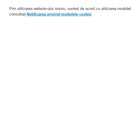
Prin utilizarea website-ului nostru, sunteți de acord cu utilizarea module
consultați
Notificarea privind modulele cookie
.
Domenii de activitate
Aplicaţii
Home
Service
Descărcare fişiere
I
Service
Programul de parteneriat
Ve
catalyst
Distribuitori autorizați
Parteneri FlexES
T
Training