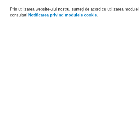
Prin utilizarea website-ului nostru, sunteți de acord cu utilizarea module
consultați
Notificarea privind modulele cookie
.
Domenii de activitate
Aplicaţii
Home
Service
Descărcare fişiere
S
Service
Programul de parteneriat
Ve
catalyst
ac
Distribuitori autorizați
Parteneri FlexES
Training
T