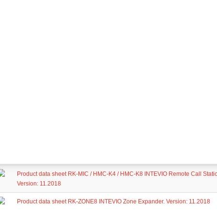
Fișă tehnică_ Unitate de Control Master INTEVIO_RK-MCU-01_RO_Versiun
Fișă tehnică_Amplificator de putere 500 W Clasa D_RK_AMP500_RO_Vers
Fișă tehnică_Consolă de apel INTEVIO_RK-MIC_RO_Versiune 09.2019
Fișă tehnică_Sursă de alimentare INTEVIO_PSU_24-01_RO_Versiune 09.
Fișă tehnică_Unitate de extindere cu zone INTEVIO_RK-ZONE8_RO_Versi
Product data sheet PSU 24-1 / 581726 INTEVIO Emergency Power Supply. V
Product data sheet RK-AMP500 INTEVIO 500W Class-D Power Amplifier. Ve
Product data sheet RK-MCU / HN-PTT INTEVIO Master Control Unit and Push
Version: 11.2018
Product data sheet RK-MIC / HMC-K4 / HMC-K8 INTEVIO Remote Call Stati
Version: 11.2018
Product data sheet RK-ZONE8 INTEVIO Zone Expander. Version: 11.2018