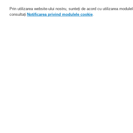
Prin utilizarea website-ului nostru, sunteți de acord cu utilizarea module
consultați
Notificarea privind modulele cookie
.
Domenii de activitate
Aplicaţii
Home
Service
Descărcare fişiere
S
Service
Programul de parteneriat
Ve
catalyst
co
Distribuitori autorizați
V
Parteneri FlexES
In
Training