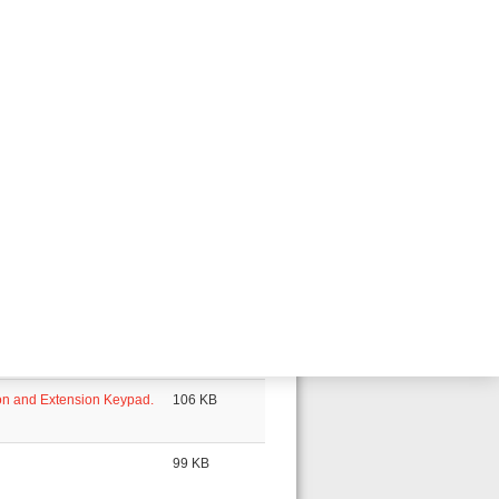
e 09.2019
181 KB
iune 09.2019
82 KB
126 KB
2019
125 KB
une 09.2019
103 KB
ersion: 11.2018
186 KB
rsion:11.2018
121 KB
-to-talk Microphone.
269 KB
on and Extension Keypad.
106 KB
99 KB