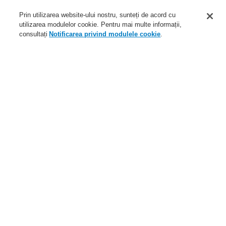
Aplicaţii
Prin utilizarea website-ului nostru, sunteți de acord cu
Service
utilizarea modulelor cookie. Pentru mai multe informații,
consultați
Notificarea privind modulele cookie
.
Despre noi
Autentificare
Înregistrare
Ajutor Autentificare
Ştiri
Contactaţi-ne
Nivel global
Meniu
Search
Home
Service
Descărcare fişiere
Sisteme de adresare publică şi de alarmare vocală
Honeywell
Documentaţie tehnică
Service
Programul de parteneriat catalyst
Distribuitori autorizați