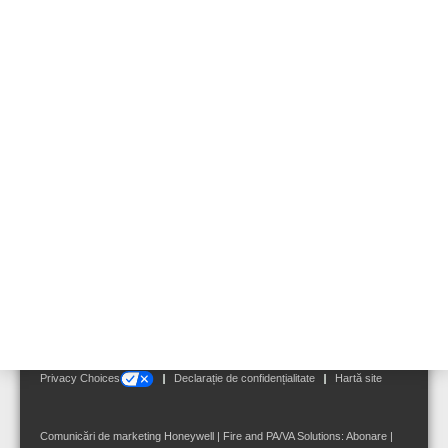
Veţi găsi mai jos documentaţe tehnică pentru sistemele de adresare
publică şi de alarmare vocală. Pentru a descărca un fişier, vă rugăm
să accesaţi link-ul corespunzător.
VARIODYN D1
Intevio
Follow us on:
Terms and Conditions
|
Impressum
|
Notificare privind cookie-urile
|
Your
Privacy Choices
Declarație de confidențialitate
Hartă site
Comunicări de marketing Honeywell | Fire and PA/VA Solutions:
Abonare
|