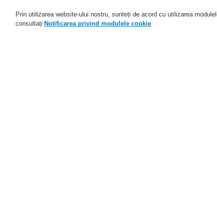
Prin utilizarea website-ului nostru, sunteți de acord cu utilizarea module
consultați
Notificarea privind modulele cookie
.
Domenii de activitate
Aplicaţii
Home
Service
Descărcare fişiere
S
Service
Programul de parteneriat
Pe
catalyst
Distribuitori autorizați
Parteneri FlexES
T
Training