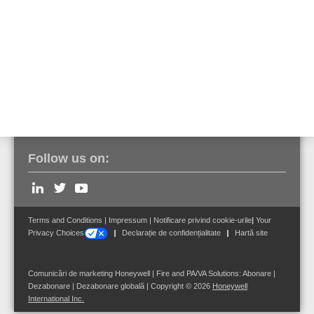
Click aici pentru a accesa detaliile produselor.
Solicitați mai multe informații
Follow us on:
Terms and Conditions
|
Impressum
|
Notificare privind cookie-urile
|
Your
Privacy Choices
Declarație de confidențialitate
Hartă site
Comunicări de marketing Honeywell | Fire and PA/VA Solutions:
Abonare
|
Dezabonare
|
Dezabonare globală
| Copyright © 2026
Honeywell
International Inc.