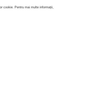
lor cookie. Pentru mai multe informații,
Autentificare
Înregistrare
Ajutor Autentificare
Service
Despre noi
Ştiri
e detectare şi de alarmă la incendiu
Honeywell Morley-IAS
Produse
Detec
Detectoare convenționale
etector convențional fotoelectric de fum/termic
. reper. ECO1002 A