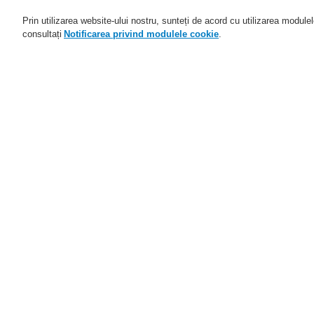
Prin utilizarea website-ului nostru, sunteți de acord cu utilizarea module
consultați
Notificarea privind modulele cookie
.
Domenii de activitate
Aplicaţii
Home
Domenii de activitate
Sisteme d
Domenii de activitate
Prezentare generală
D
Sisteme de detectare şi de
alarmă la incendiu
Nr
ESSER by Honeywell
Connected Life Safety