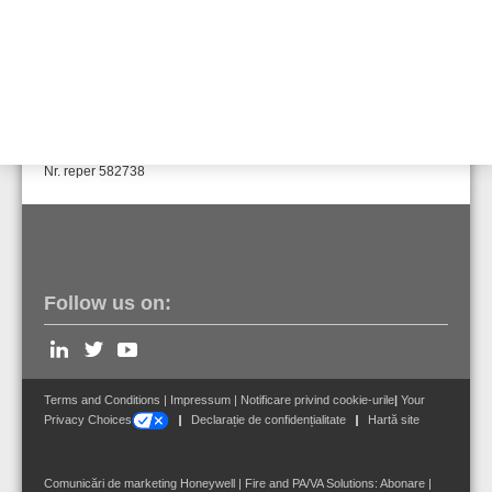
Nr. reper 582737
Difuzor cu pâlnie 400 W/100 V EN 54, pentru
exterior, 105 dB 1 W/1 m, HN-212.95-TO-
EN54
Nr. reper 582738
Follow us on:
Terms and Conditions
|
Impressum
|
Notificare privind cookie-urile
|
Your
Privacy Choices
Declarație de confidențialitate
Hartă site
Comunicări de marketing Honeywell | Fire and PA/VA Solutions:
Abonare
|