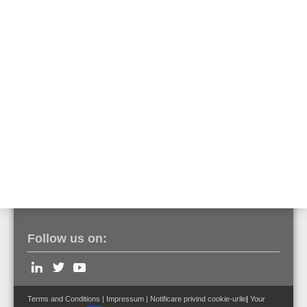
prin intermediul adaptorului TWI-RS232 (reper nr. 583386.21),
conectat pe partea sistemului VARIODYN® D1. Mai jos sunt listate
componentele necesare pe partea sistemului de detectare a
incendiilor.
Cabluri de conectare
Accesorii pentru VARIODYN® D1
Follow us on:
Terms and Conditions
|
Impressum
|
Notificare privind cookie-urile
|
Your