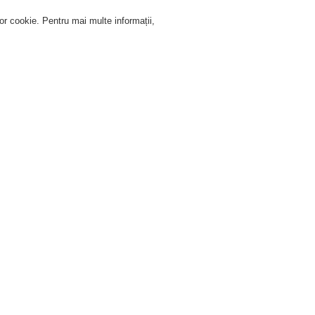
lor cookie. Pentru mai multe informații,
Autentificare
Înregistrare
Ajutor Autentificare
Service
Despre noi
Ştiri
e adresare publică şi de alarmare vocală
Produse
Difuzoare de uz general
Difuzoare coloană