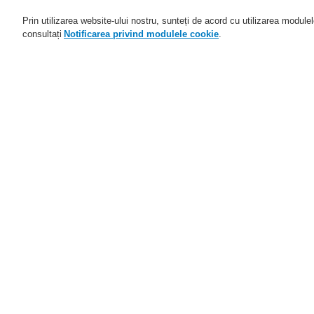
Prin utilizarea website-ului nostru, sunteți de acord cu utilizarea module
consultați
Notificarea privind modulele cookie
.
Domenii de activitate
Aplicaţii
Home
Domenii de activitate
Sisteme d
Domenii de activitate
Prezentare generală
Sisteme de detectare şi de
alarmă la incendiu
Sisteme de detectare a gazelor
Sisteme de adresare publică şi