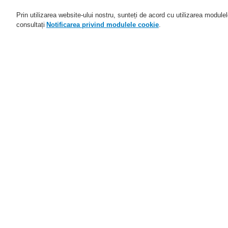
Prin utilizarea website-ului nostru, sunteți de acord cu utilizarea module
consultați
Notificarea privind modulele cookie
.
Domenii de activitate
Aplicaţii
Home
Domenii de activitate
Sisteme d
Domenii de activitate
Prezentare generală
Sisteme de detectare şi de
alarmă la incendiu
Sisteme de detectare a gazelor
Sisteme de adresare publică şi