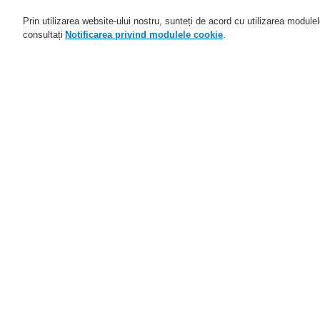
Prin utilizarea website-ului nostru, sunteți de acord cu utilizarea module
consultați
Notificarea privind modulele cookie
.
Domenii de activitate
Aplicaţii
Home
Domenii de activitate
Sisteme d
Domenii de activitate
Prezentare generală
I
Sisteme de detectare şi de
alarmă la incendiu
In
ESSER by Honeywell
D
Produse