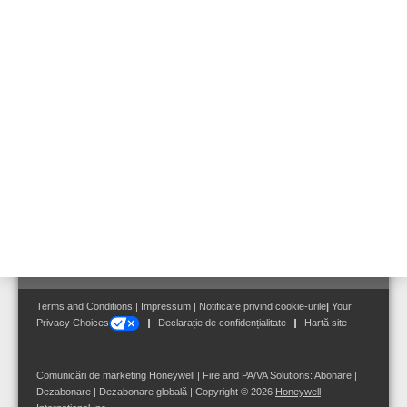
Extensie descentralizată a sistemului cu intrări şi ieşiri precum şi
module cu funcţii specialzate de comandă, toate beneficiind de
avantajele tehnologiei de conectare în buclă esserbus.
Accesorii pentru transpondere esserbus®
Follow us on:
Terms and Conditions
|
Impressum
|
Notificare privind cookie-urile
|
Your
Privacy Choices
Declarație de confidențialitate
Hartă site
Comunicări de marketing Honeywell | Fire and PA/VA Solutions:
Abonare
|
Dezabonare
|
Dezabonare globală
| Copyright © 2026
Honeywell