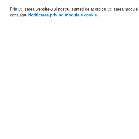
Prin utilizarea website-ului nostru, sunteți de acord cu utilizarea module
consultați
Notificarea privind modulele cookie
.
Domenii de activitate
Aplicaţii
Home
Domenii de activitate
Sisteme d
Domenii de activitate
Prezentare generală
C
Sisteme de detectare şi de
alarmă la incendiu
ESSER by Honeywell
C
Produse
Co