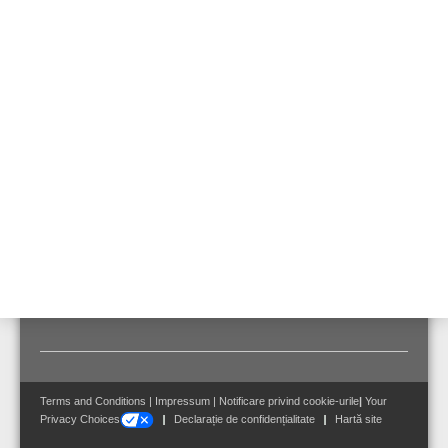
Element de rezervă
pentru filtru 761509
VSP-855-4
Element de rezervă pentru filtrul de aer 761509.
1 set conținând 4 elemente de rezervă.
Terms and Conditions
|
Impressum
|
Notificare privind cookie-urile
|
Your
Privacy Choices
Declarație de confidențialitate
Hartă site