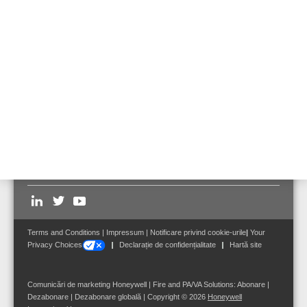
OSID necesită un spaţiu minim(15-20 cm) în linia de vizualizare a
fasciculului. Ca urmare, este posibilă instalarea în spaţiul dintre
tavane şi structurile de susţinere, podurti rulante etc.
Componentele pot fi instalate direct pe suprafaţa de montaj sau cu
ajutorul unor braţe de susţinere.
Follow us on:
Terms and Conditions
|
Impressum
|
Notificare privind cookie-urile
|
Your
Privacy Choices
Declarație de confidențialitate
Hartă site
Comunicări de marketing Honeywell | Fire and PA/VA Solutions:
Abonare
|
Dezabonare
|
Dezabonare globală
| Copyright © 2026
Honeywell