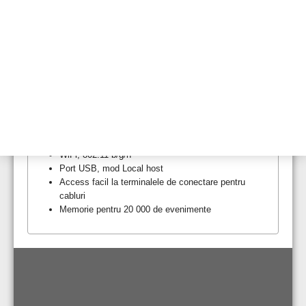
7 relee programabile
2 intrări GPI, supravegheate / nesupravegheate
Suport software PC Xtralis VSC și VSM4
Aplicație iVESDA pentru supravegherea sistemului
cu ajutorul unor dispozitive mobile
Carcasă IP40
Montare simplă pe suport din tablă de oțel
Filtru, modul de detectare, pompă și valvă rotativă
cu posibilitate de înlocuire la locul de instalare
Conectare în rețea VESDAnet
Ethernet 100BASE-T
WiFi, 802.11 b/g/n
Port USB, mod Local host
Access facil la terminalele de conectare pentru
cabluri
Memorie pentru 20 000 de evenimente