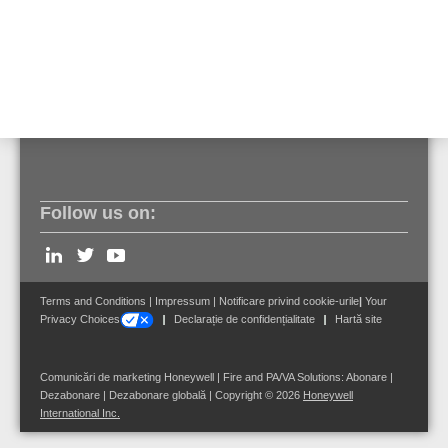
Prețul indicat este pe unitatea de lungime (metru).
Cantitate minimă de comandă: 5 m sau multiplu de 5.
Anularea comenzii și returul sunt excluse.
Follow us on:
Terms and Conditions
|
Impressum
|
Notificare privind cookie-urile
|
Your
Privacy Choices
Declarație de confidențialitate
Hartă site
Comunicări de marketing Honeywell | Fire and PA/VA Solutions:
Abonare
|
Dezabonare
|
Dezabonare globală
| Copyright © 2026
Honeywell
International Inc.